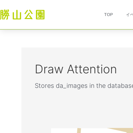
内
容
TOP
イ
を
ス
キ
ッ
プ
Draw Attention
Stores da_images in the databas
勝