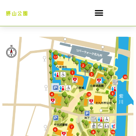
内
容
を
ス
キ
ッ
プ