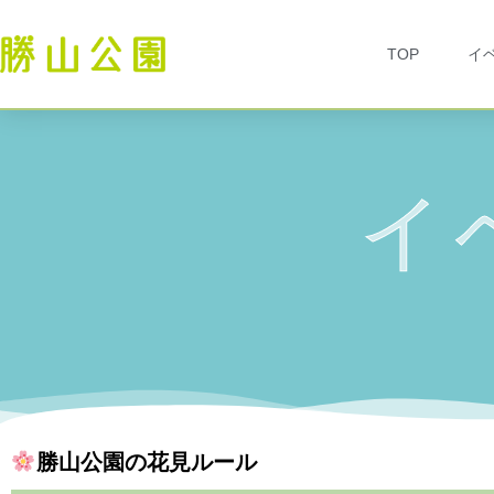
TOP
イ
イ
勝山公園の花見ルール