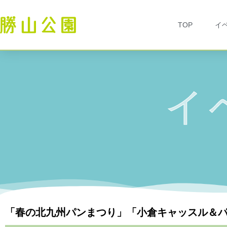
TOP
イ
イ
「春の北九州パンまつり」「小倉キャッスル＆